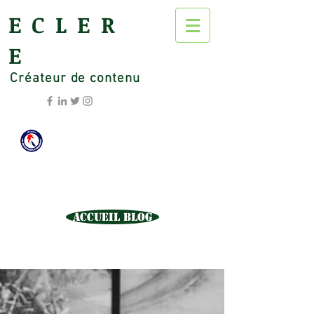
ECLER
E
Créateur de contenu
Accueil Blog