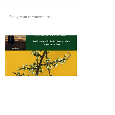
Rédigez un commentaire...
Lecture du Silence
Travail & Con