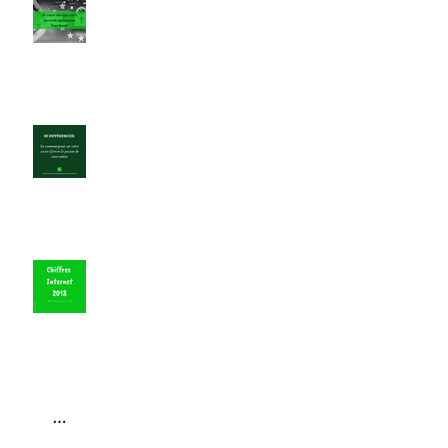
décision de justice
Pourquoi se différencier sur les
réseaux sociaux ?
Les chiffres internet pour 2018 en
France
Trois petits points... Le tweet de
l'année d'Elon Musk ?