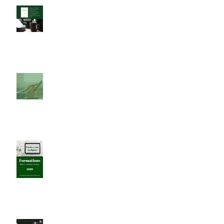
"La clé USB" une cyber-lecture en
trois temps...
Nouvelle formation dans le
digital, réservée au dirigeants
d'entreprise
Toujours le catalogue 2019...
Bouton "J'aime" Facebook :