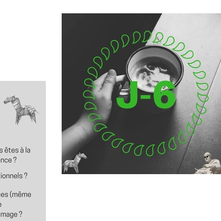
après-midi : Céline
J-6 : les réseaux sociaux et
l'entreprise