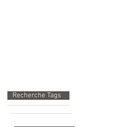
LECTURE
(2)
2 posts
Recherche Tags
Pas encore de mots-clés.