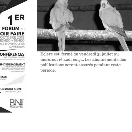
Eclere est en congés du 31
juillet au 16 août
Les publications sont assurées pendant l'été par
l'agence Eclere, agence de communication digita
! C'est