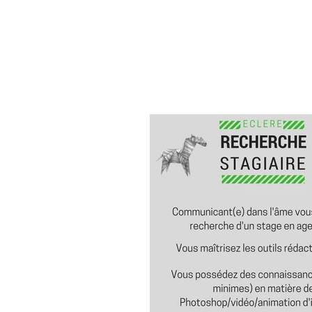
demain !
2 conférences proposées en fin d'
Schillinger, "we need social" Christophe Guèze "
Salaisons Guèze&qu