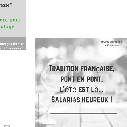
L’agence Eclere vous propose un accompagnem
de votre entreprise dans sa présence en ligne. L
formation vous permet d’apprendre la manièr
agiaire !
offres de stage
n digitale.
de communicat