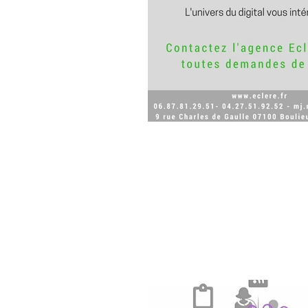
Eclere recherche st
L’agence Eclere vous propose des 
dans l’univers de la communicatio
Intégré(e) au sein d’une agence 