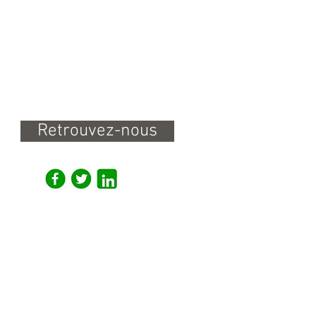
juillet 2017
(1)
1 post
juin 2017
(4)
4 posts
mai 2017
(5)
5 posts
avril 2017
(1)
1 post
mars 2017
(7)
7 posts
Retrouvez-nous