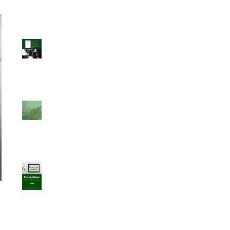
"La clé USB" une cyber-
lecture en trois temps...
Nouvelle formation dans
le digital, réservée au
dirigeants d'entreprise
Toujours le catalogue
2019...