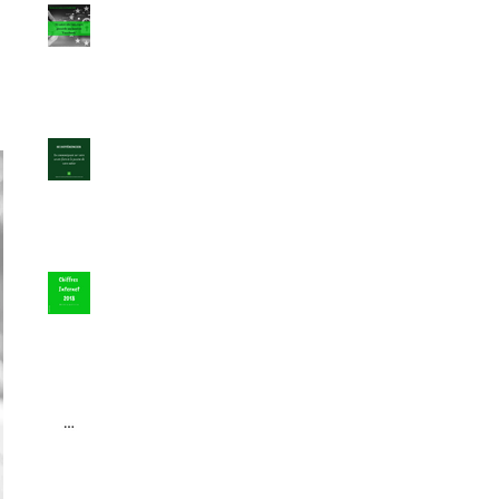
Bouton "J'aime" Facebook :
ent
décision de justice
a
Pourquoi se différencier
sur les réseaux sociaux ?
Les chiffres internet pour
2018 en France
Trois petits points... Le
tweet de l'année d'Elon
Musk ?