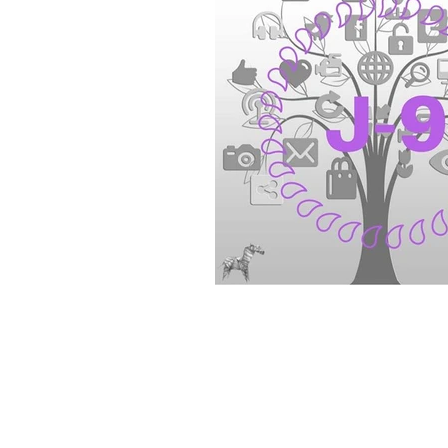
Nouveau rendez-vo
Eclere !
Au programme : une présentation
offres de formation, un quizz inf
échanges avec les responsables, l