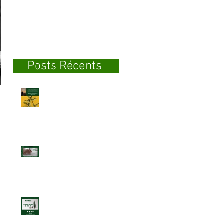
Confinement
Posts Récents
Lecture du Silence
Travail & Confinement
le.
BONNE ANNEE 2020 !