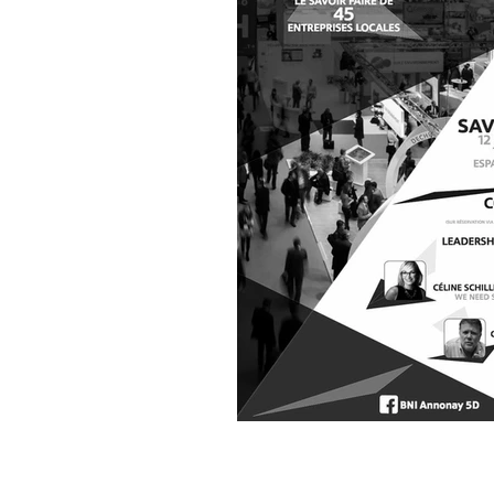
#ForumBNIAnnonay 