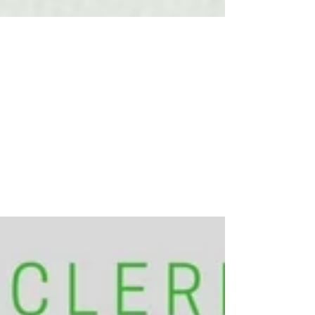
Les mini-tutoriels d'Eclere
sur You Tube mise en oeuvre
par Maëlle !
La conception de ces mini-tutoriels est une
approche simple et très facile d'appréhension pour
des professionnels qui souhaitent débuter