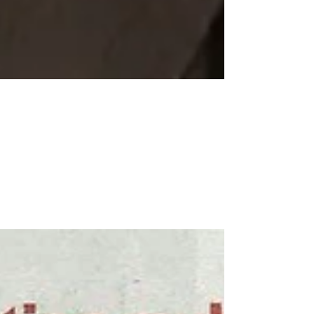
Bienvenue !
Marine aime écrire et communiquer...C'est
naturellement qu'elle va préparer la prochaine
porte ouverte de l'agence Eclere et de