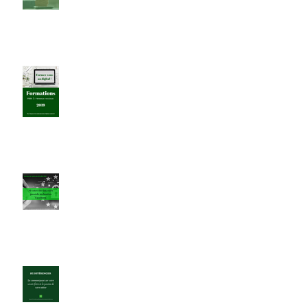
d'entreprise
Toujours le catalogue 2019...
Bouton "J'aime" Facebook :
décision de justice
Pourquoi se différencier sur les
réseaux sociaux ?