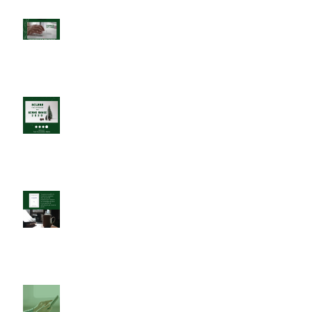
Travail & Confinement
BONNE ANNEE 2020 !
"La clé USB" une cyber-lecture en
trois temps...
Nouvelle formation dans le
digital, réservée au dirigeants