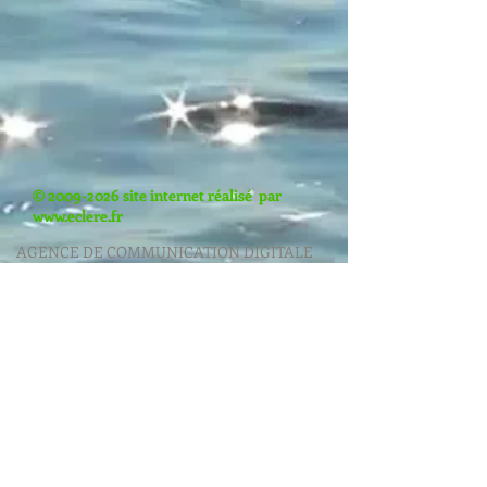
©
2009-2026
site internet réalisé par
www.eclere.fr
AGENCE DE COMMUNICATION DIGITALE
Solutions de contenu pour le Web
Création de contenu
Slow Content
Eco-charte
Contenus exclusifs par métiers, filières
Gestion réseaux sociaux
Community Manager
Référencement Naturel
Référencement Payant