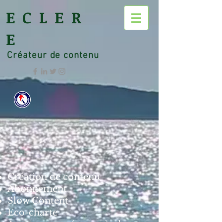
ECLER
E
Créateur de contenu
Création de contenu
Abonnement
Slow Content
Eco-charte